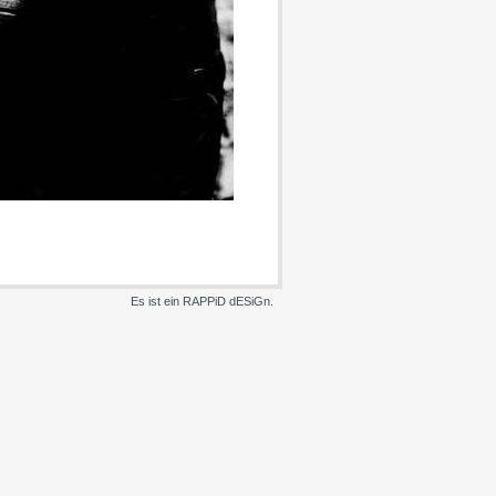
Es ist ein RAPPiD dESiGn.